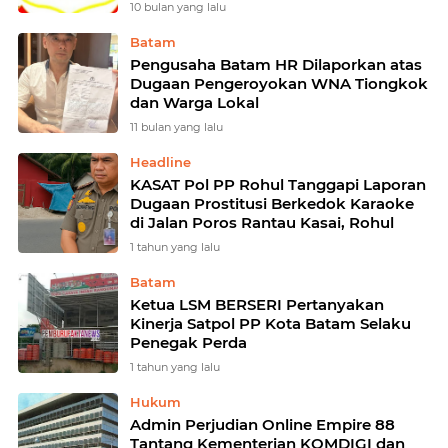
Kontraktor
10 bulan yang lalu
Batam
Pengusaha Batam HR Dilaporkan atas
Dugaan Pengeroyokan WNA Tiongkok
dan Warga Lokal
11 bulan yang lalu
Headline
KASAT Pol PP Rohul Tanggapi Laporan
Dugaan Prostitusi Berkedok Karaoke
di Jalan Poros Rantau Kasai, Rohul
1 tahun yang lalu
Batam
Ketua LSM BERSERI Pertanyakan
Kinerja Satpol PP Kota Batam Selaku
Penegak Perda
1 tahun yang lalu
Hukum
Admin Perjudian Online Empire 88
Tantang Kementerian KOMDIGI dan