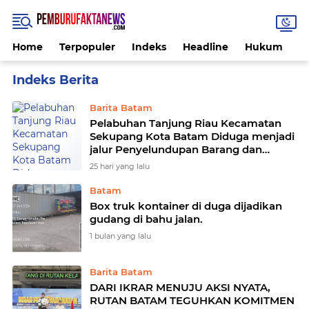
Home
Terpopuler
Indeks
Headline
Hukum
K
Home
Currently Browsing: Hukum
Barita Batam
Pelabuhan Tanjung Riau Kecamatan
Sekupang Kota Batam Diduga menjadi
jalur Penyelundupan Barang dan
Rokok ilegal
25 hari yang lalu
Batam
Box truk kontainer di duga dijadikan
gudang di bahu jalan.
1 bulan yang lalu
Barita Batam
DARI IKRAR MENUJU AKSI NYATA,
RUTAN BATAM TEGUHKAN KOMITMEN