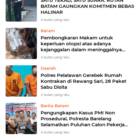
SATU TEKAD, SATU SUARA: RUTAN
BATAM GAUNGKAN KOMITMEN BEBAS
HALINAR
4 bulan yang lalu
Batam
Pembongkaran Makam untuk
keperluan otopsi atas adanya
kejanggalan dalam meninggalnya
Almarhum Junita Putri Zega
4 bulan yang lalu
Daerah
Polres Pelalawan Gerebek Rumah
Kontrakan di Rawang Sari, 28 Paket
Sabu Disita
4 bulan yang lalu
Barita Batam
Pengungkapan Kasus PMI Non
Prosedural, Polresta Barelang
Selamatkan Puluhan Calon Pekerja
Migran
4 bulan yang lalu