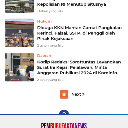
Kepolisian RI Menutup Situsnya
1 tahun yang lalu
Hukum
Diduga KKN Mantan Camat Pangkalan
Kerinci, Faisal, SSTP, di Panggil oleh
Pihak Kejaksaan
2 tahun yang lalu
Daerah
Korlip Redaksi Sorottuntas Layangkan
Surat ke Kejari Pelalawan, Minta
Anggaran Publikasi 2024 di Kominfo
Pelalawan Diperiksa
2 tahun yang lalu
Next