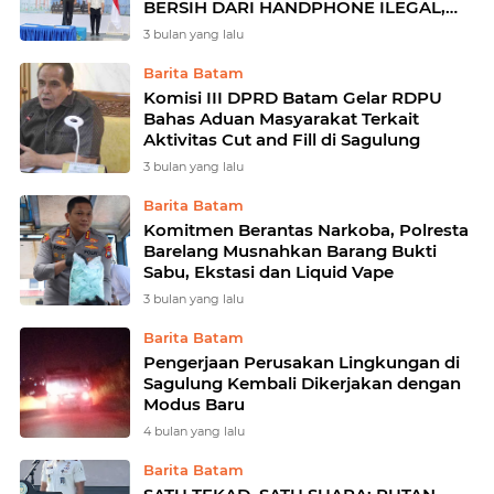
BERSIH DARI HANDPHONE ILEGAL,
NARKOBA, DAN PENIPUAN
3 bulan yang lalu
Barita Batam
Komisi III DPRD Batam Gelar RDPU
Bahas Aduan Masyarakat Terkait
Aktivitas Cut and Fill di Sagulung
3 bulan yang lalu
Barita Batam
Komitmen Berantas Narkoba, Polresta
Barelang Musnahkan Barang Bukti
Sabu, Ekstasi dan Liquid Vape
3 bulan yang lalu
Barita Batam
Pengerjaan Perusakan Lingkungan di
Sagulung Kembali Dikerjakan dengan
Modus Baru
4 bulan yang lalu
Barita Batam