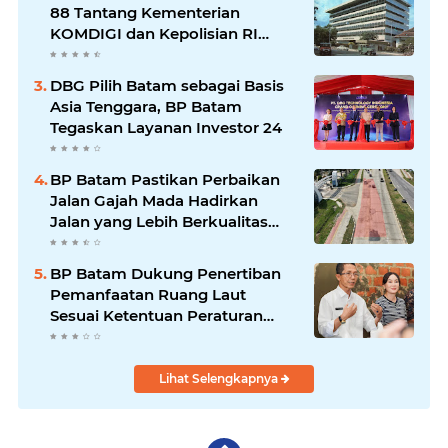
88 Tantang Kementerian
KOMDIGI dan Kepolisian RI
Menutup Situsnya
DBG Pilih Batam sebagai Basis
Asia Tenggara, BP Batam
Tegaskan Layanan Investor 24
BP Batam Pastikan Perbaikan
Jalan Gajah Mada Hadirkan
Jalan yang Lebih Berkualitas
dan Nyaman, Pengguna Jalan
Dihimbau Senantiasa Berhati-
BP Batam Dukung Penertiban
hati
Pemanfaatan Ruang Laut
Sesuai Ketentuan Peraturan
Perundang-undangan
Lihat Selengkapnya