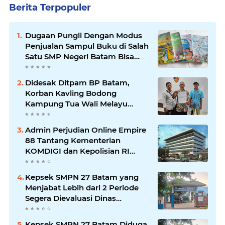
Berita Terpopuler
Dugaan Pungli Dengan Modus
Penjualan Sampul Buku di Salah
Satu SMP Negeri Batam Bisa
Berujung ke Polda Kepri
Didesak Ditpam BP Batam,
Korban Kavling Bodong
Kampung Tua Wali Melayu
Tolak Hadir Sebelum Ada
Kepastian Hukum
Admin Perjudian Online Empire
88 Tantang Kementerian
KOMDIGI dan Kepolisian RI
Menutup Situsnya
Kepsek SMPN 27 Batam yang
Menjabat Lebih dari 2 Periode
Segera Dievaluasi Dinas
Pendidikan
Kepsek SMPN 27 Batam Diduga